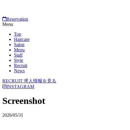
Reservation
Menu
Top
Haircare
Salon
Menu
Staff
Style
Recruit
News
RECRUIT
求人情報を見る
INSTAGRAM
Screenshot
2026/05/31