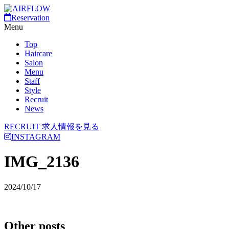
Reservation
Menu
Top
Haircare
Salon
Menu
Staff
Style
Recruit
News
RECRUIT
求人情報を見る
INSTAGRAM
IMG_2136
2024/10/17
Other posts