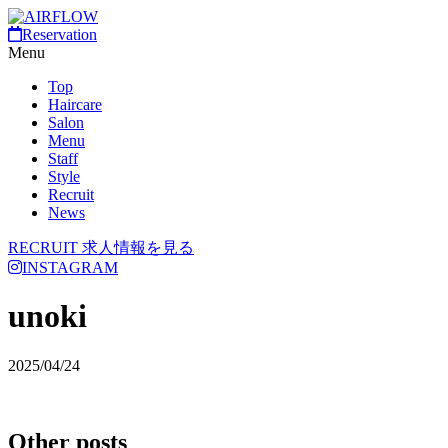
Reservation
Menu
Top
Haircare
Salon
Menu
Staff
Style
Recruit
News
RECRUIT
求人情報を見る
INSTAGRAM
unoki
2025/04/24
Other posts