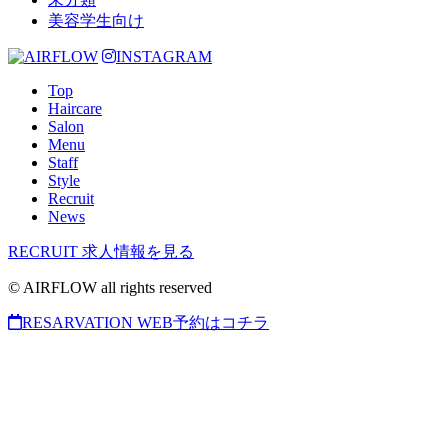
美容学生向け
INSTAGRAM
Top
Haircare
Salon
Menu
Staff
Style
Recruit
News
RECRUIT
求人情報を見る
© AIRFLOW all rights reserved
RESARVATION
WEB予約はコチラ