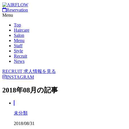
Reservation
Menu
Top
Haircare
Salon
Menu
Staff
Style
Recruit
News
RECRUIT
求人情報を見る
INSTAGRAM
2018年08月の記事
未分類
2018/08/31