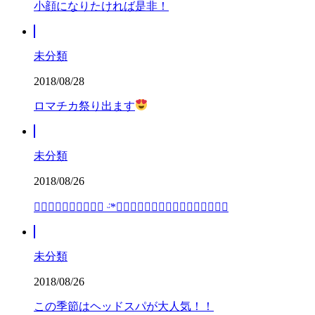
小顔になりたければ是非！
未分類
2018/08/28
ロマチカ祭り出ます
未分類
2018/08/26
Ⓗ⃞ⓐ⃞ⓟ⃞ⓟ⃞ⓨ⃞ ᵕ̈*Ⓑ⃞ⓘ⃞ⓡ⃞ⓣ⃞ⓗ⃞ⓓ⃞ⓐ⃞ⓨ⃞
未分類
2018/08/26
この季節はヘッドスパが大人気！！