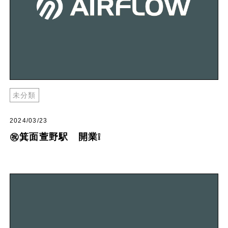
未分類
2024/03/23
㊗︎箕面萱野駅 開業❕