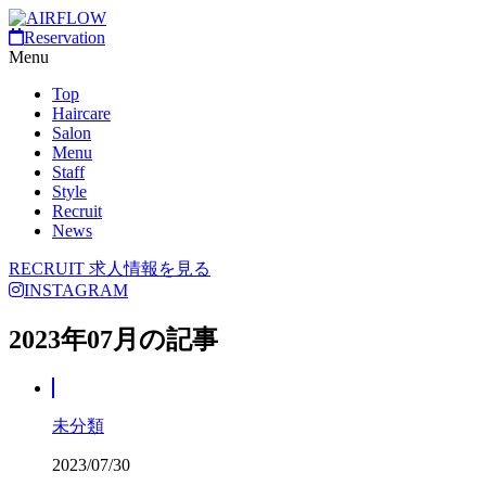
Reservation
Menu
Top
Haircare
Salon
Menu
Staff
Style
Recruit
News
RECRUIT
求人情報を見る
INSTAGRAM
2023年07月の記事
未分類
2023/07/30