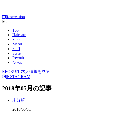
Reservation
Menu
Top
Haircare
Salon
Menu
Staff
Style
Recruit
News
RECRUIT
求人情報を見る
INSTAGRAM
2018年05月の記事
未分類
2018/05/31