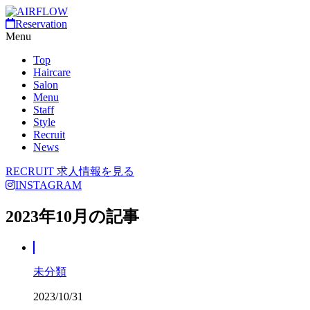
Reservation
Menu
Top
Haircare
Salon
Menu
Staff
Style
Recruit
News
RECRUIT
求人情報を見る
INSTAGRAM
2023年10月の記事
未分類
2023/10/31