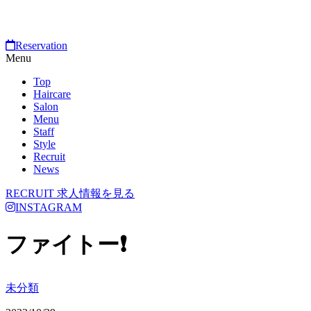
Reservation
Menu
Top
Haircare
Salon
Menu
Staff
Style
Recruit
News
RECRUIT
求人情報を見る
INSTAGRAM
ファイトー❗
未分類