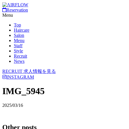
Reservation
Menu
Top
Haircare
Salon
Menu
Staff
Style
Recruit
News
RECRUIT
求人情報を見る
INSTAGRAM
IMG_5945
2025/03/16
Other posts