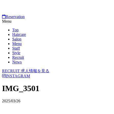
Reservation
Menu
Top
Haircare
Salon
Menu
Staff
Style
Recruit
News
RECRUIT
求人情報を見る
INSTAGRAM
IMG_3501
2025/03/26