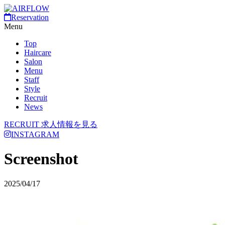
Reservation
Menu
Top
Haircare
Salon
Menu
Staff
Style
Recruit
News
RECRUIT
求人情報を見る
INSTAGRAM
Screenshot
2025/04/17