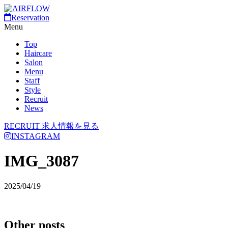
Reservation
Menu
Top
Haircare
Salon
Menu
Staff
Style
Recruit
News
RECRUIT
求人情報を見る
INSTAGRAM
IMG_3087
2025/04/19
Other posts