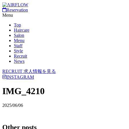
Reservation
Menu
Top
Haircare
Salon
Menu
Staff
Style
Recruit
News
RECRUIT
求人情報を見る
INSTAGRAM
IMG_4210
2025/06/06
Other posts