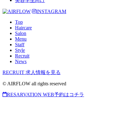
美容学生向け
INSTAGRAM
Top
Haircare
Salon
Menu
Staff
Style
Recruit
News
RECRUIT
求人情報を見る
© AIRFLOW all rights reserved
RESARVATION
WEB予約はコチラ