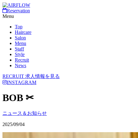
Reservation
Menu
Top
Haircare
Salon
Menu
Staff
Style
Recruit
News
RECRUIT
求人情報を見る
INSTAGRAM
BOB ✂︎
ニュース＆お知らせ
2025/09/04