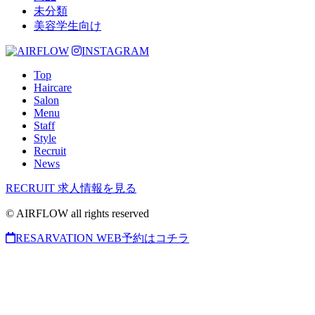
未分類
美容学生向け
INSTAGRAM
Top
Haircare
Salon
Menu
Staff
Style
Recruit
News
RECRUIT
求人情報を見る
© AIRFLOW all rights reserved
RESARVATION
WEB予約はコチラ