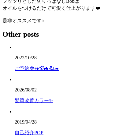
プッツリとした切りっぱなしBobは
オイルをつけるだけで可愛く仕上がります❤️
是非オススメです♪
Other posts
2022/10/28
ご予約🦅🦓🐻🦇🦁🦔
2026/08/02
髪質改善カラー✨
2019/04/28
自己紹介POP