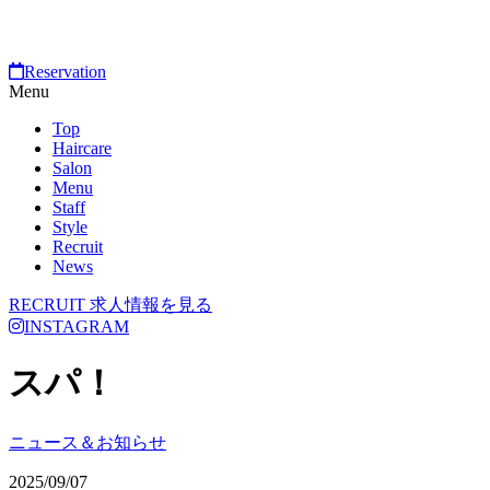
Reservation
Menu
Top
Haircare
Salon
Menu
Staff
Style
Recruit
News
RECRUIT
求人情報を見る
INSTAGRAM
スパ！
ニュース＆お知らせ
2025/09/07