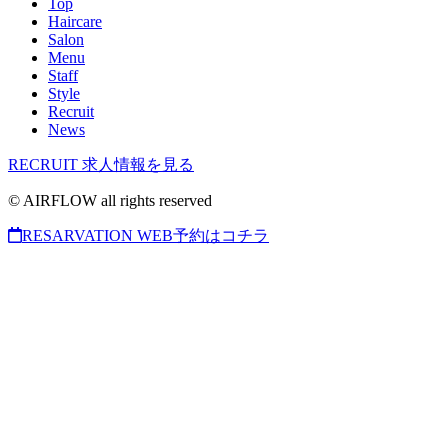
Top
Haircare
Salon
Menu
Staff
Style
Recruit
News
RECRUIT
求人情報を見る
© AIRFLOW all rights reserved
RESARVATION
WEB予約はコチラ