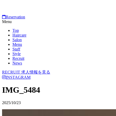
Reservation
Menu
Top
Haircare
Salon
Menu
Staff
Style
Recruit
News
RECRUIT
求人情報を見る
INSTAGRAM
IMG_5484
2025/10/23