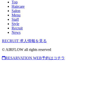
Top
Haircare
Salon
Menu
Staff
Style
Recruit
News
RECRUIT
求人情報を見る
© AIRFLOW all rights reserved
RESARVATION
WEB予約はコチラ