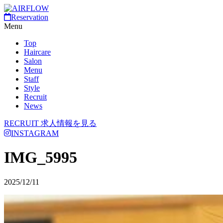
Reservation
Menu
Top
Haircare
Salon
Menu
Staff
Style
Recruit
News
RECRUIT
求人情報を見る
INSTAGRAM
IMG_5995
2025/12/11