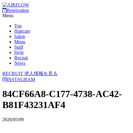
Reservation
Menu
Top
Haircare
Salon
Menu
Staff
Style
Recruit
News
RECRUIT
求人情報を見る
INSTAGRAM
84CF66A8-C177-4738-AC42-
B81F43231AF4
2026/05/09