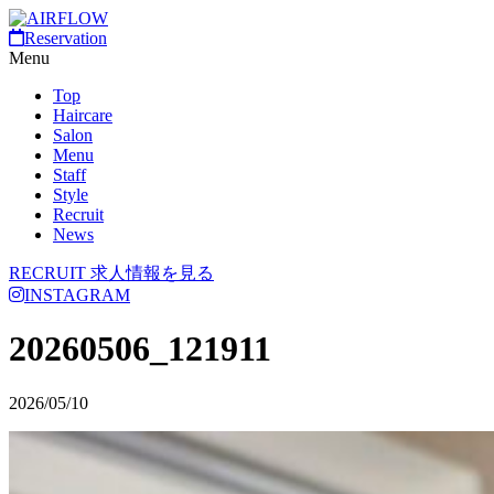
Reservation
Menu
Top
Haircare
Salon
Menu
Staff
Style
Recruit
News
RECRUIT
求人情報を見る
INSTAGRAM
20260506_121911
2026/05/10