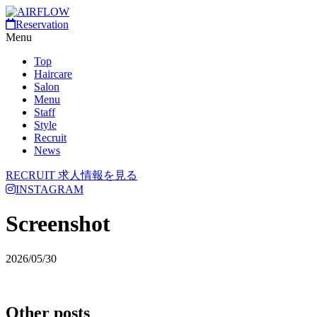
Reservation
Menu
Top
Haircare
Salon
Menu
Staff
Style
Recruit
News
RECRUIT
求人情報を見る
INSTAGRAM
Screenshot
2026/05/30
Other posts