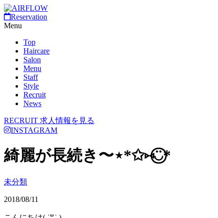
Reservation
Menu
Top
Haircare
Salon
Menu
Staff
Style
Recruit
News
RECRUIT
求人情報を見る
INSTAGRAM
綺麗が長続き〜⋆*✩⑅◡̈⃝*
未分類
2018/08/11
こんにちは( ˙꒳​˙ )