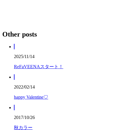
Other posts
2025/11/14
ReFaVEENAスタート！
2022/02/14
happy Valentine♡
2017/10/26
秋カラー