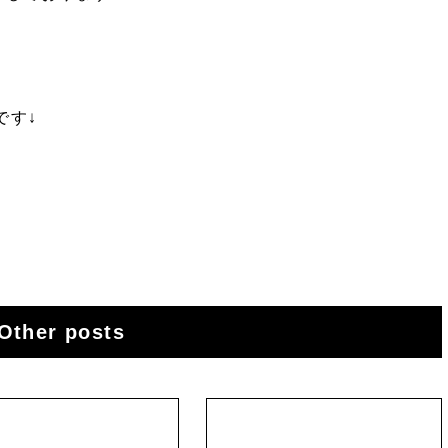
です↓
Other posts