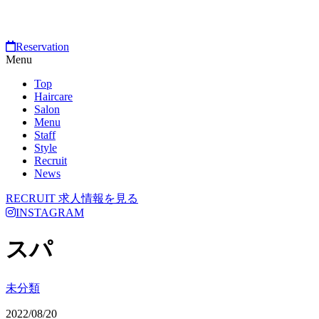
Reservation
Menu
Top
Haircare
Salon
Menu
Staff
Style
Recruit
News
RECRUIT
求人情報を見る
INSTAGRAM
スパ
未分類
2022/08/20