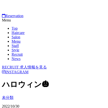
Reservation
Menu
Top
Haircare
Salon
Menu
Staff
Style
Recruit
News
RECRUIT
求人情報を見る
INSTAGRAM
ハロウィン🎃
未分類
2022/10/30