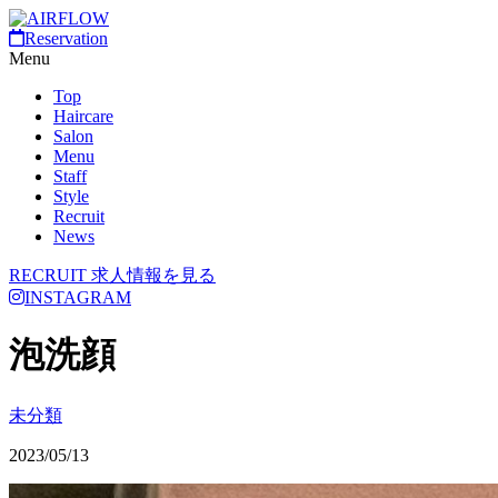
Reservation
Menu
Top
Haircare
Salon
Menu
Staff
Style
Recruit
News
RECRUIT
求人情報を見る
INSTAGRAM
泡洗顔
未分類
2023/05/13