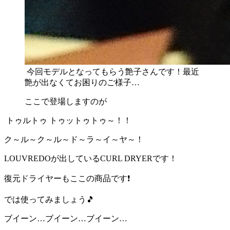
今回モデルとなってもらう艶子さんです！最近
艶が出なくてお困りのご様子…
ここで登場しますのが
トゥルトゥ トゥットゥトゥ～！！
ク～ル～ク～ル～ド～ラ～イ～ヤ～！
LOUVREDOが出しているCURL DRYERです！
復元ドライヤーもここの商品です❗
では使ってみましょう🎵
ブイーン…ブイーン…ブイーン…