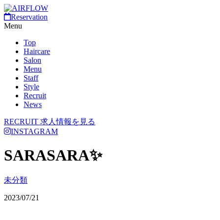
Reservation
Menu
Top
Haircare
Salon
Menu
Staff
Style
Recruit
News
RECRUIT
求人情報を見る
INSTAGRAM
SARASARA✨️
未分類
2023/07/21