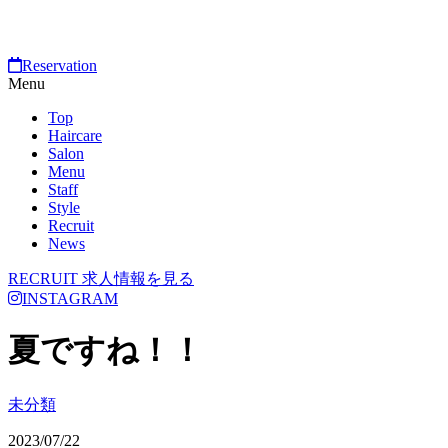
Reservation
Menu
Top
Haircare
Salon
Menu
Staff
Style
Recruit
News
RECRUIT
求人情報を見る
INSTAGRAM
夏ですね！！
未分類
2023/07/22