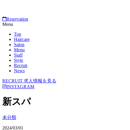
Reservation
Menu
Top
Haircare
Salon
Menu
Staff
Style
Recruit
News
RECRUIT
求人情報を見る
INSTAGRAM
新スパ
未分類
2024/03/01