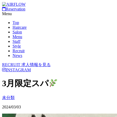
Reservation
Menu
Top
Haircare
Salon
Menu
Staff
Style
Recruit
News
RECRUIT
求人情報を見る
INSTAGRAM
3月限定スパ
未分類
2024/03/03