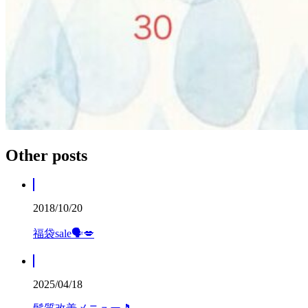
Other posts
2018/10/20
福袋sale🗣💋
2025/04/18