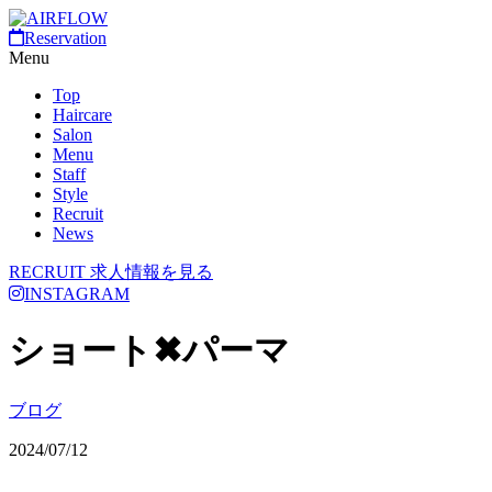
Reservation
Menu
Top
Haircare
Salon
Menu
Staff
Style
Recruit
News
RECRUIT
求人情報を見る
INSTAGRAM
ショート✖︎パーマ
ブログ
2024/07/12