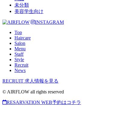
未分類
美容学生向け
INSTAGRAM
Top
Haircare
Salon
Menu
Staff
Style
Recruit
News
RECRUIT
求人情報を見る
© AIRFLOW all rights reserved
RESARVATION
WEB予約はコチラ