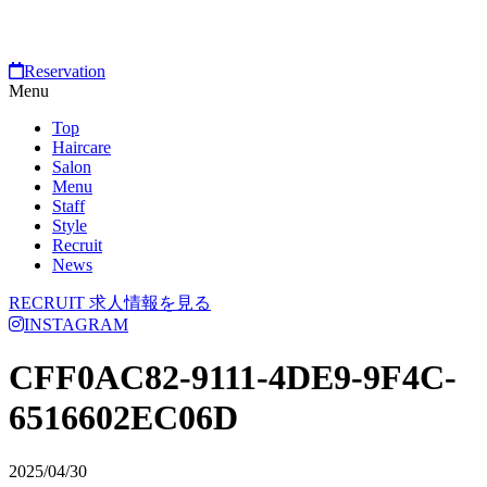
Reservation
Menu
Top
Haircare
Salon
Menu
Staff
Style
Recruit
News
RECRUIT
求人情報を見る
INSTAGRAM
CFF0AC82-9111-4DE9-9F4C-
6516602EC06D
2025/04/30