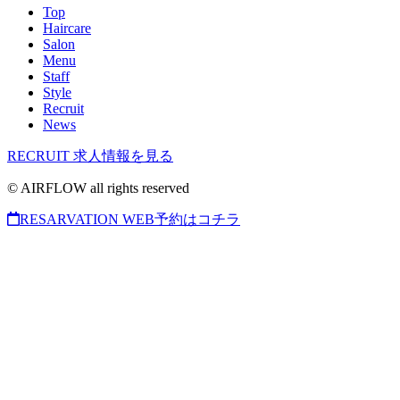
Top
Haircare
Salon
Menu
Staff
Style
Recruit
News
RECRUIT
求人情報を見る
© AIRFLOW all rights reserved
RESARVATION
WEB予約はコチラ