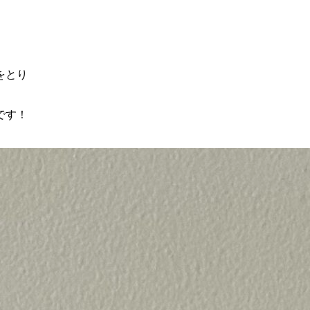
をとり
です！