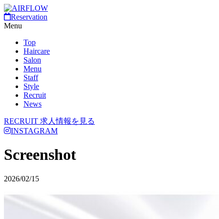
Reservation
Menu
Top
Haircare
Salon
Menu
Staff
Style
Recruit
News
RECRUIT
求人情報を見る
INSTAGRAM
Screenshot
2026/02/15