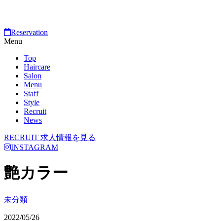
Reservation
Menu
Top
Haircare
Salon
Menu
Staff
Style
Recruit
News
RECRUIT
求人情報を見る
INSTAGRAM
艶カラー
未分類
2022/05/26