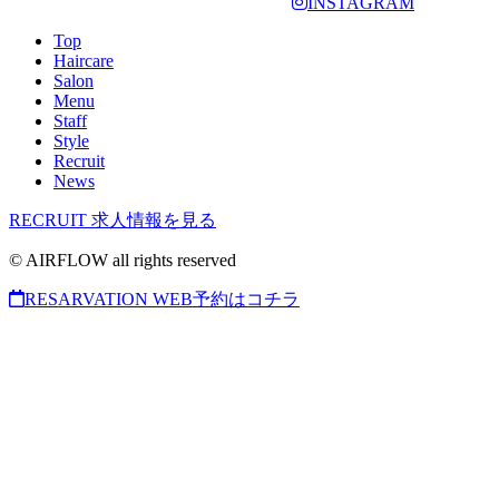
INSTAGRAM
Top
Haircare
Salon
Menu
Staff
Style
Recruit
News
RECRUIT
求人情報を見る
© AIRFLOW all rights reserved
RESARVATION
WEB予約はコチラ