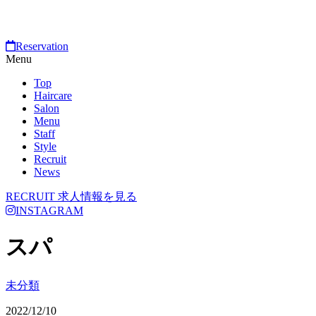
Reservation
Menu
Top
Haircare
Salon
Menu
Staff
Style
Recruit
News
RECRUIT
求人情報を見る
INSTAGRAM
スパ
未分類
2022/12/10