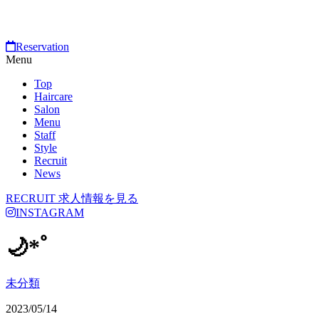
Reservation
Menu
Top
Haircare
Salon
Menu
Staff
Style
Recruit
News
RECRUIT
求人情報を見る
INSTAGRAM
🌙*ﾟ
未分類
2023/05/14