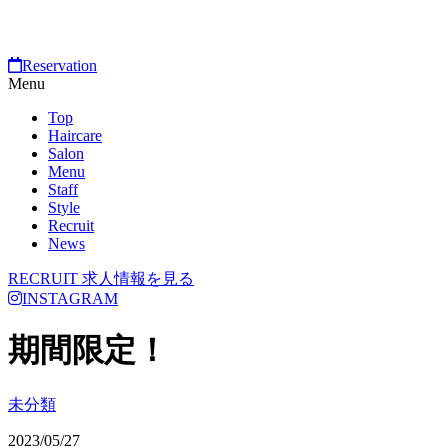
Reservation
Menu
Top
Haircare
Salon
Menu
Staff
Style
Recruit
News
RECRUIT
求人情報を見る
INSTAGRAM
期間限定！
未分類
2023/05/27