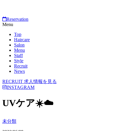
Reservation
Menu
Top
Haircare
Salon
Menu
Staff
Style
Recruit
News
RECRUIT
求人情報を見る
INSTAGRAM
UVケア☀️☁️
未分類