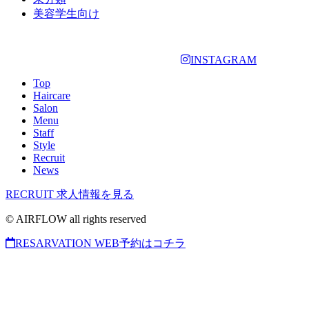
美容学生向け
INSTAGRAM
Top
Haircare
Salon
Menu
Staff
Style
Recruit
News
RECRUIT
求人情報を見る
© AIRFLOW all rights reserved
RESARVATION
WEB予約はコチラ