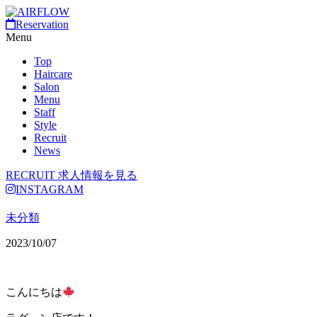
Reservation
Menu
Top
Haircare
Salon
Menu
Staff
Style
Recruit
News
RECRUIT
求人情報を見る
INSTAGRAM
未分類
2023/10/07
こんにちは