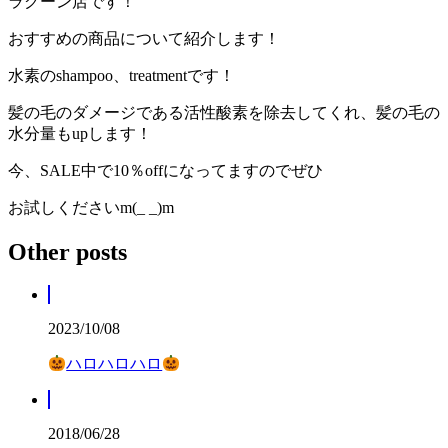
ラグーン店です！
おすすめの商品について紹介します！
水素の
shampoo
、
treatment
です！
髪の毛のダメージである活性酸素を除去してくれ、髪の毛の
水分量も
up
します！
今、
SALE
中で
10
％
off
になってますのでぜひ
お試しください
m(_ _)m
Other posts
2023/10/08
ハロハロハロ
2018/06/28