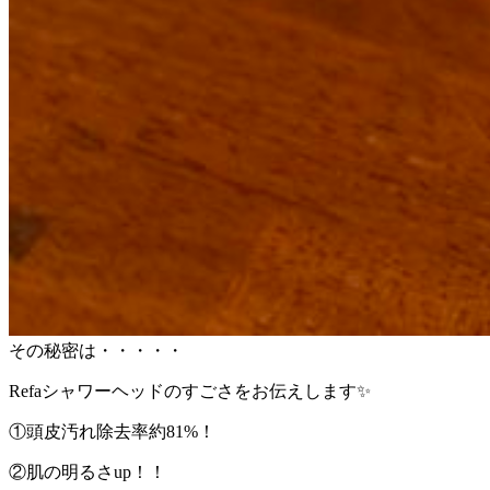
その秘密は・・・・・
Refaシャワーヘッドのすごさをお伝えします✨
①頭皮汚れ除去率約81%！
②肌の明るさup！！